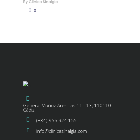
By
Clínica Sinalgia
0
General Muñoz Arenillas 11 - 13, 110110
Cádiz
(+34) 956 924 155
info@clinicasinalgia.com