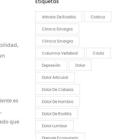
Etiquetas
Artrosis De Rodilla
Ciatica
Clinica Sinalgia
Clínica Sinalgia
ilidad,
Columna Vertebral
Cádiz
un
Depresión
Dolor
Dolor Articular
Dolor De Cabeza
iente es
Dolor De Hombro
,
Dolor De Rodilla
tado que
Dolor Lumbar
Drenaje Ecoguiado