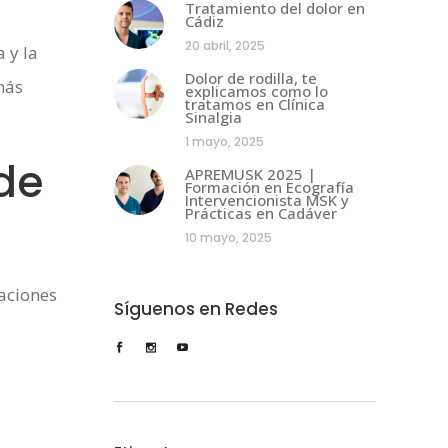
Tratamiento del dolor en
Cádiz
20 abril, 2025
 y la
Dolor de rodilla, te
más
explicamos como lo
tratamos en Clínica
Sinalgia
1 mayo, 2025
de
APREMUSK 2025 |
Formación en Ecografía
Intervencionista MSK y
Prácticas en Cadáver
10 mayo, 2025
raciones
Síguenos en Redes