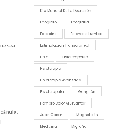
Día Mundial De La Depresión
Ecografo
Ecografía
Ecospine
Estenosis Lumbar
que sea
Estimulacion Transcraneal
Fisio
Fisioterapeuta
Fisioterapia
Fisioterapia Avanzada
Fisioteraputa
Ganglión
Hombro Dolor Al Levantar
 cánula,
Juan Casar
Magnetolith
l
Medicina
Migraña