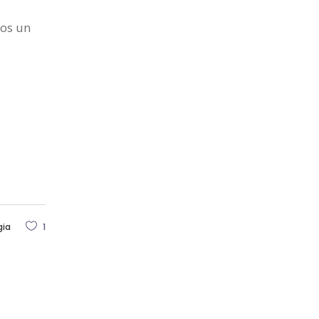
nos un
gia
1