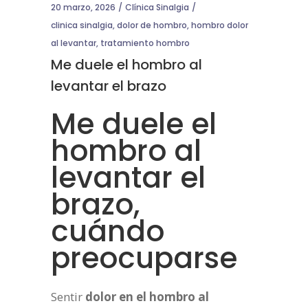
20 marzo, 2026
Clínica Sinalgia
clinica sinalgia
,
dolor de hombro
,
hombro dolor
al levantar
,
tratamiento hombro
Me duele el hombro al
levantar el brazo
Me duele el
hombro al
levantar el
brazo,
cuándo
preocuparse
Sentir
dolor en el hombro al