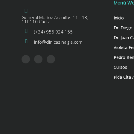
Menú W
General Muñoz Arenillas 11 - 13,
Inicio
110110 Cádiz
Dr. Diego
(+34) 956 924 155
Dr. Juan C
info@clinicasinalgia.com
Violeta F
Pedro Ben
Cursos
Pida Cita 