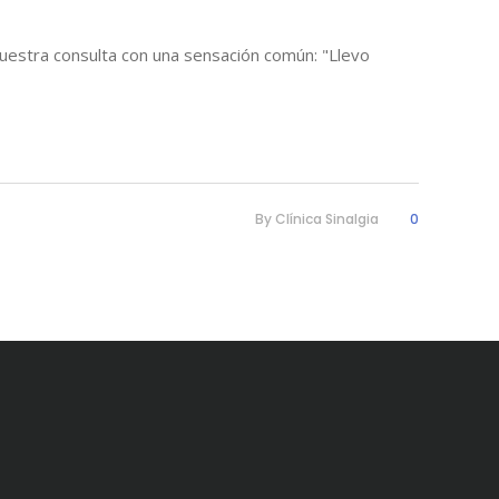
a nuestra consulta con una sensación común: "Llevo
By
Clínica Sinalgia
0