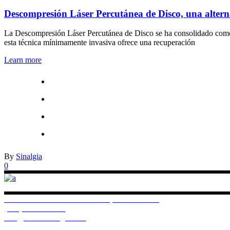
Descompresión Láser Percutánea de Disco, una alternat
La Descompresión Láser Percutánea de Disco se ha consolidado como un
esta técnica mínimamente invasiva ofrece una recuperación
Learn more
By
Sinalgia
0
General Muñoz Arenillas 11 - 13, 110110 Cádiz
(+34) 956 924 155
info@clinicasinalgia.com