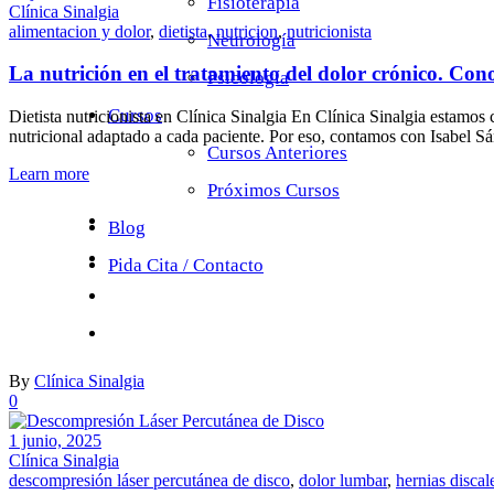
Fisioterapia
Clínica Sinalgia
alimentacion y dolor
,
dietista
,
nutricion
,
nutricionista
Neurología
La nutrición en el tratamiento del dolor crónico. Conoc
Psicología
Cursos
Dietista nutricionista en Clínica Sinalgia En Clínica Sinalgia estamo
nutricional adaptado a cada paciente. Por eso, contamos con Isabel S
Cursos Anteriores
Learn more
Próximos Cursos
Blog
Pida Cita / Contacto
By
Clínica Sinalgia
0
1 junio, 2025
Clínica Sinalgia
descompresión láser percutánea de disco
,
dolor lumbar
,
hernias discal